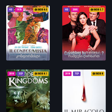
HD
1970
IMDB 8.0
HD
2005
IMDB 5.7
The Conformist /
Combien tu m'aimes /
კონფორმისტი
რამდენი ღირხართ
2014
3 EP
IMDB 8.1
2018
7 EP
IMDB 8