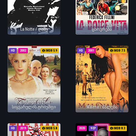
La Dolce Vita / ტკბილი
La Notte / ღამე
ცხოვრება
HD
2002
IMDB 5.9
HD
2001
IMDB 7.5
The Triumph of Love /
სიყვარულის ტრიუმფი
Malena / მალენა
HD
2019
IMDB 5.8
2020
9 EP
IMDB 8.3