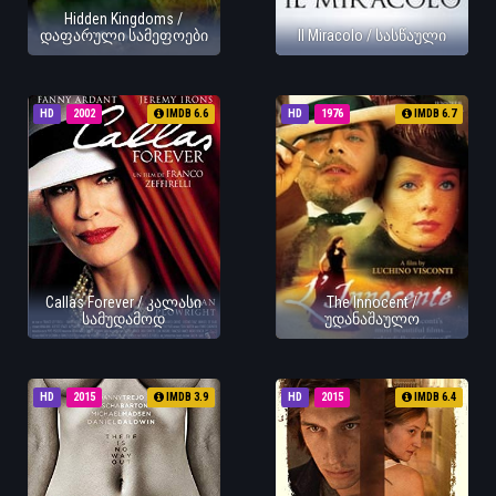
Hidden Kingdoms /
დაფარული სამეფოები
Il Miracolo / სასწაული
HD
2002
IMDB 6.6
HD
1976
IMDB 6.7
Callas Forever / კალასი
The Innocent /
სამუდამოდ
უდანაშაულო
HD
2015
IMDB 3.9
HD
2015
IMDB 6.4