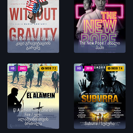
The Man Without Gravity /
კაცი გრავიტაციის
The New Pope / ახალი
გარეშე
პაპი
HD
2002
IMDB 7.2
HD
2015
IMDB 7.4
El Alamein - The Line of
Fire / ელ-
ალამეინისთვის
ბრძოლა
Suburra / სუბურა