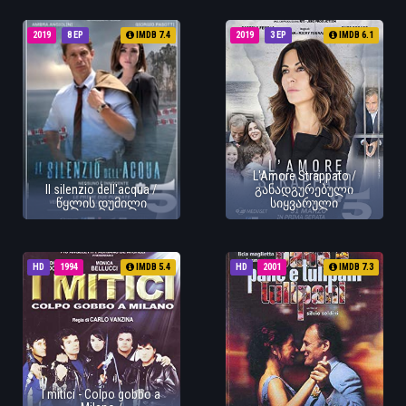
2019
8 EP
IMDB 7.4
2019
3 EP
IMDB 6.1
L'Amore Strappato /
Il silenzio dell'acqua /
განადგურებული
წყლის დუმილი
სიყვარული
HD
1994
IMDB 5.4
HD
2001
IMDB 7.3
I mitici - Colpo gobbo a