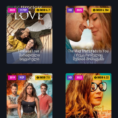
2023
117 EP
IMDB 6.7
HD
2025
IMDB 6.764
Timeless Love /
The Map That Leads to You
მარადიული
/ რუკა რომელიც
სიყვარული
შენთან მომიყვანს
2019
9 EP
IMDB 7.5
HD
2022
IMDB 6.22