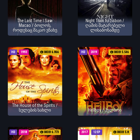
The Last Time I Saw
Night Train to Lisbon /
Macao / ბოლოს,
ღამის მატარებელი
როდესაც მაკაო ვნახე
ლისაბონამდე
HD
1993
IMDB 6.866
HD
2019
IMDB 5.546
The House of the Spirits /
სულების სახლი
Hellboy / ჰელბოი
HD
2018
IMDB 6.773
2017
12 EP
IMDB 5.8