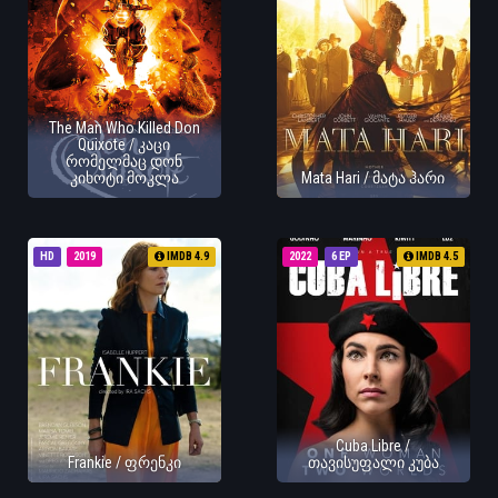
The Man Who Killed Don
Quixote / კაცი
რომელმაც დონ
კიხოტი მოკლა
Mata Hari / მატა ჰარი
HD
2019
IMDB 4.9
2022
6 EP
IMDB 4.5
Cuba Libre /
Frankie / ფრენკი
თავისუფალი კუბა