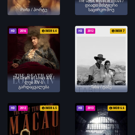
The Great Mystical Circus /
დიადი მისტიური
Porto / პორტუ
საცირკო შოუ
HD
2016
IMDB 6.4
HD
2012
IMDB 7
The Death of Louis XIV /
ლუი XIV-ს
გარდაცვალება
Tabu / ტაბუ
HD
2012
IMDB 6.5
HD
2013
IMDB 6.6