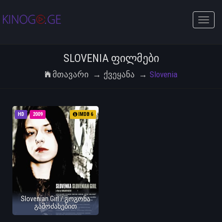
Toggle
naviga
SLOVENIA ᲤᲘᲚᲛᲔᲑᲘ
Მთავარი
Ქვეყანა
Slovenia
HD
2009
IMDB 6
Slovenian Girl / გოგონა
გამოძახებით