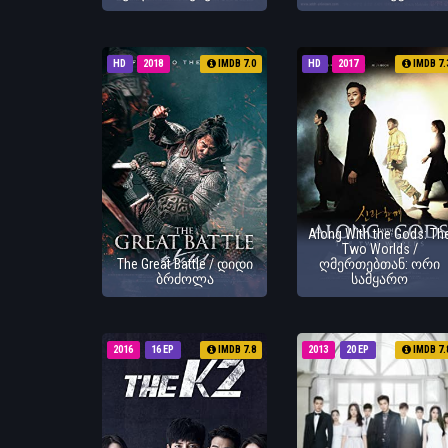
HD
2018
IMDB 7.0
HD
2017
IMDB 7.
Along With the Gods: Th
Two Worlds /
The Great Battle / დიდი
ღმერთებთან: ორი
ბრძოლა
სამყარო
2016
16 EP
IMDB 7.8
2013
20 EP
IMDB 7.