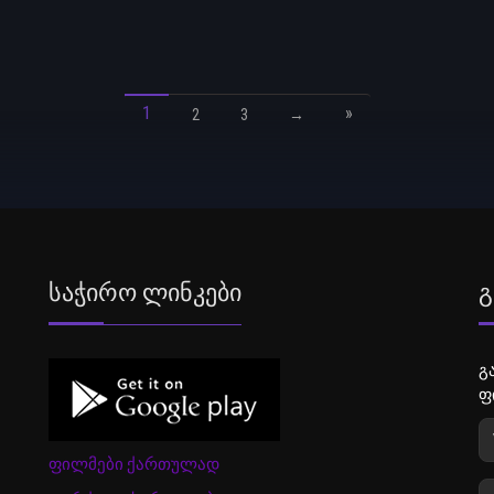
1
»
2
3
→
Საჭირო Ლინკები
Გ
გ
ფ
ფილმები ქართულად