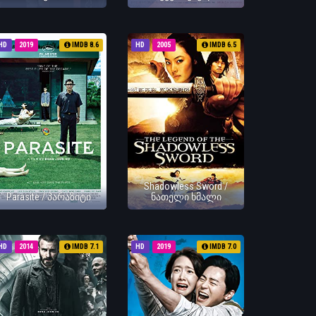
HD
2019
IMDB 8.6
HD
2005
IMDB 6.5
Shadowless Sword /
Parasite / პარაზიტი
ნათელი ხმალი
HD
2014
IMDB 7.1
HD
2019
IMDB 7.0