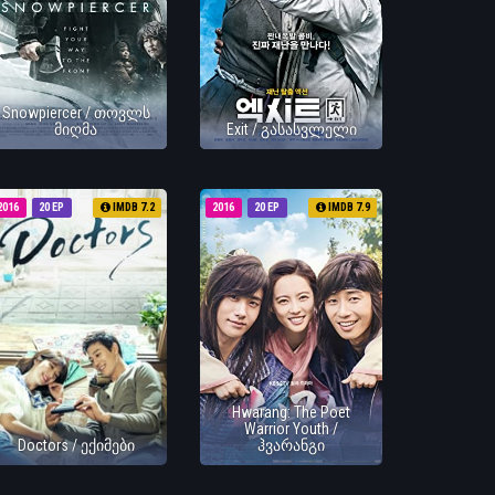
Snowpiercer / თოვლს
მიღმა
Exit / გასასვლელი
2016
20 EP
IMDB 7.2
2016
20 EP
IMDB 7.9
Hwarang: The Poet
Warrior Youth /
Doctors / ექიმები
ჰვარანგი