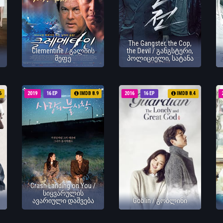
The Gangster, the Cop,
Clementine / გალიის
the Devil / განგსტერი,
მეფე
პოლიციელი, სატანა
6
2019
16 EP
IMDB 8.9
2016
16 EP
IMDB 8.4
Crash Landing on You /
სიყვარულის
ავარიული დაშვება
Goblin / გობლინი