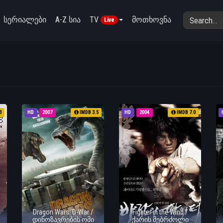
სერიალები
A-Z სია
TV
მოთხოვნა
Live
3
HD
2007
IMDB 3.5
HD
2004
IMDB 7.0
Dragon Wars: D-War /
Fighter in the Wind /
დინოზავრების ომი
ქარის მებრძოლი