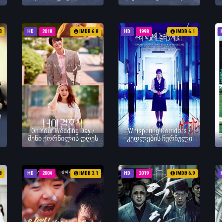
3
HD
2018
IMDB 6.8
HD
1998
IMDB 6.1
e
On Your Wedding Day /
Whispering Corridors /
შენი ქორწილის დღეს
კედლების ჩურჩული
8
HD
2004
IMDB 3.1
HD
2019
IMDB 6.9