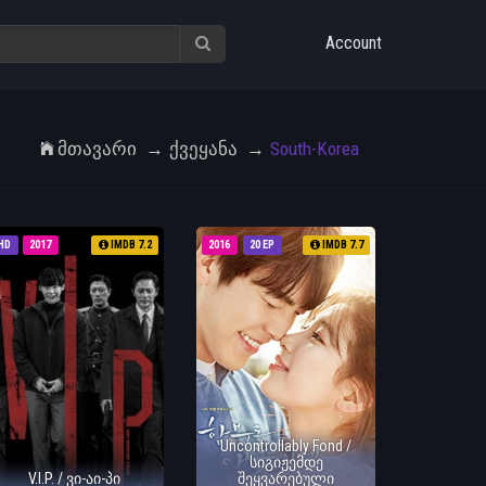
Account
Მთავარი
Ქვეყანა
South-Korea
HD
2017
IMDB 7.2
2016
20 EP
IMDB 7.7
Uncontrollably Fond /
სიგიჟემდე
V.I.P. / ვი-აი-პი
შეყვარებული