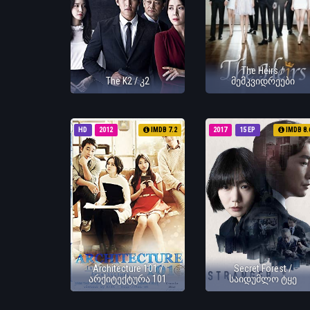
The Heirs /
The K2 / კ2
მემკვიდრეები
HD
2012
IMDB 7.2
2017
15 EP
IMDB 8.
Architecture 101 /
Secret Forest /
არქიტექტურა 101
საიდუმლო ტყე