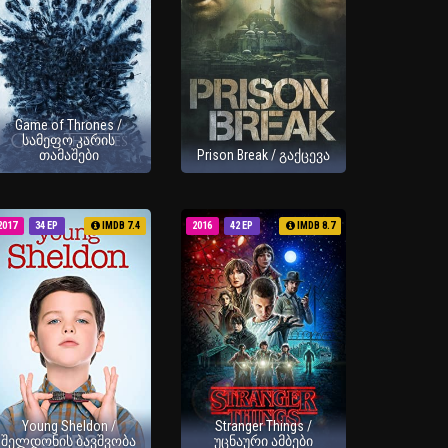
Game of Thrones /
სამეფო კარის
თამაშები
Prison Break / გაქცევა
2017
34 EP
IMDB 7.4
2016
42 EP
IMDB 8.7
Young Sheldon /
Stranger Things /
შელდონის ბავშვობა
უცნაური ამბები