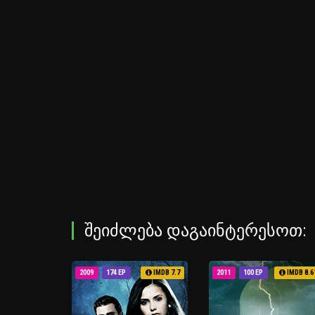
ᲨᲔᲘᲫᲚᲔᲑᲐ ᲓᲐᲒᲐᲘᲜᲢᲔᲠᲔᲡᲝᲗ:
2009
174 EP
IMDB 7.7
2011
100 EP
IMDB 8.6