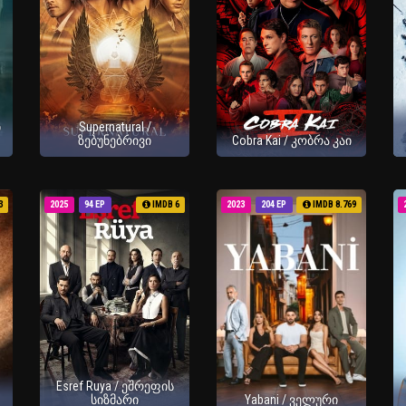
ი
Supernatural /
ზებუნებრივი
Cobra Kai / კობრა კაი
3
2025
94 EP
IMDB 6
2023
204 EP
IMDB 8.769
Esref Ruya / ეშრეფის
სიზმარი
Yabani / ველური