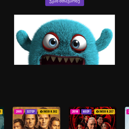
ᲣᲙᲐᲜ ᲛᲗᲐᲕᲐᲠᲖᲔ
1
2005
327 EP
IMDB 8.302
2018
65 EP
IMDB 8.207