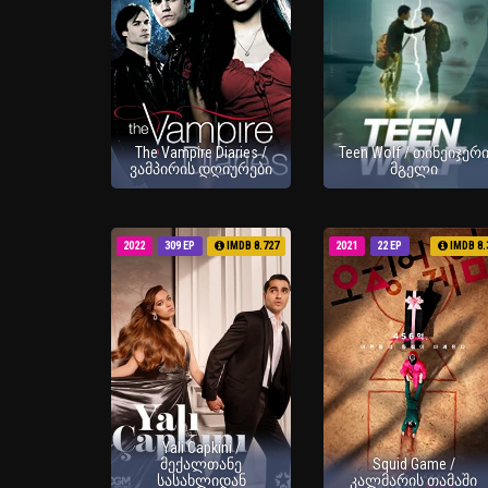
The Vampire Diaries /
Teen Wolf / თინეიჯერ
ვამპირის დღიურები
მგელი
2022
309 EP
IMDB 8.727
2021
22 EP
IMDB 8.
Yali Capkini /
მექალთანე
Squid Game /
სასახლიდან
კალმარის თამაში