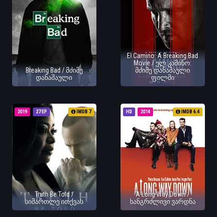
El Camino: A Breaking Bad
Movie / ელ კამინო:
Breaking Bad / მძიმე
მძიმე დანაშაული
დანაშაული
ფილმი
2019
27 EP
IMDB 7
HD
2014
IMDB 6.4
Truth Be Told /
A Long Way Down /
სიმართლე ითქვას
ხანგრძლივი ვარდნა