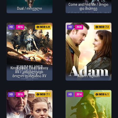
Come and Find Me / მოდი
Dual / ორეული
და მიპოვე
HD
2016
IMDB 6.8
HD
2020
IMDB 7.3
Kingsglaive: Final Fantasy
XV / კინგსლეივი:
ბოლო ფანტაზია XV
Adam / ადამი
HD
2016
IMDB 7.1
HD
2014
IMDB 6.1