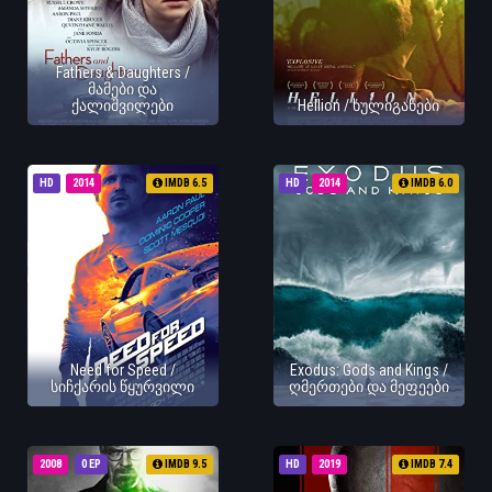
Fathers & Daughters /
მამები და
ქალიშვილები
Hellion / ხულიგანები
HD
2014
IMDB 6.5
HD
2014
IMDB 6.0
Need for Speed /
Exodus: Gods and Kings /
სიჩქარის წყურვილი
ღმერთები და მეფეები
2008
0 EP
IMDB 9.5
HD
2019
IMDB 7.4