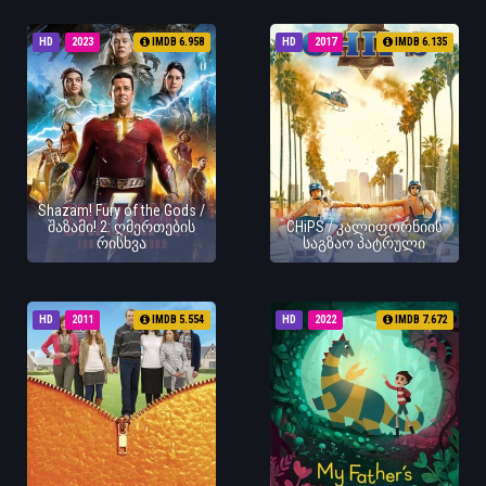
HD
2023
IMDB 6.958
HD
2017
IMDB 6.135
Shazam! Fury of the Gods /
შაზამი! 2: ღმერთების
CHiPS / კალიფორნიის
რისხვა
საგზაო პატრული
HD
2011
IMDB 5.554
HD
2022
IMDB 7.672