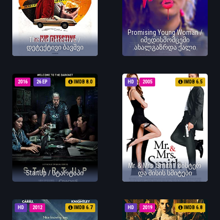
Promising Young Woman /
The Kid Detective /
იმედისმომცემი
დეტექტივი ბავშვი
ახალგაზრდა ქალი
2016
26 EP
IMDB 8.0
HD
2005
IMDB 6.5
Mr. & Mrs. Smith / მისტერ
StartUp / სტარტაპი
და მისის სმიტები
HD
2012
IMDB 6.7
HD
2019
IMDB 6.8