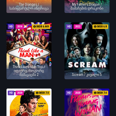
The Oranges /
My Father's Dragon /
სასიყვარულო ინტრიგა
მამაჩემის დრაკონი
HD
2014
IMDB 6.449
HD
2022
IMDB 6.8
Think Like a Man Too /
იფიქრე, როგორც
მამაკაცმა 2
Scream / კივილი 5
HD
2020
IMDB 7.0
HD
2020
IMDB 7.4