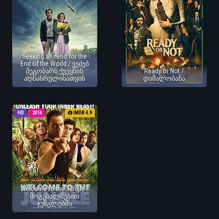
Seeking a Friend for the
End of the World / ვეძებ
მეგობარს ქვეყნის
Ready or Not /
აღსასრულისათვის
დამალობანა
HD
2014
IMDB 4.9
Welcome to the Jungle /
მოგესალმებით
ჯუნგლებში