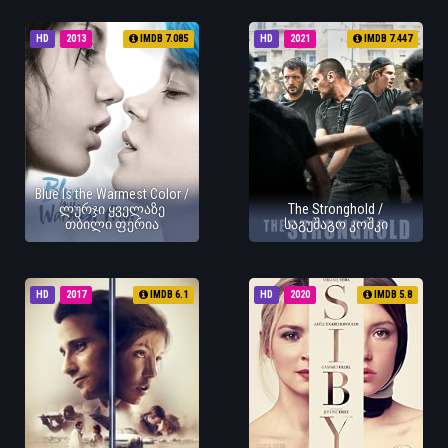
HD
2013
IMDB 7.085
HD
2021
IMDB 7.447
Blue Is the Warmest Color /
ლურჯი ყველაზე
The Stronghold /
თბილი ფერია
საგუშაგო კოშკი
HD
2017
IMDB 6.1
HD
2020
IMDB 5.8