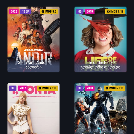
2022
12 EP
IMDB 8.2
HD
2018
IMDB 6.18
Star Wars: Andor /
Life of the Party /
ანდორი
უდიპლომო დედიკო
HD
2017
IMDB 7.511
HD
2018
IMDB 6.116