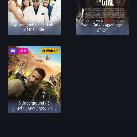
პატარძლის მამა / Father
Sweet Girl / საყვარელი
of the Bride
გოგო
HD
2019
IMDB 6.7
6 Underground / 6
კანონდამრღვევი