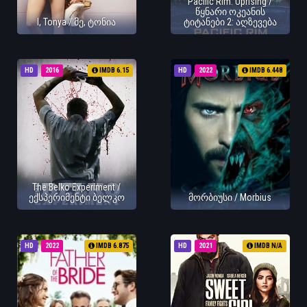
Pacific Rim: Uprising /
წყნარი ოკეანის
I, Tonya / მე, ტონია
ტიტანები 2: აღზევება
HD
2016
IMDB 6.15
HD
2022
IMDB 6.448
The Belko Experiment /
ექსპერიმენტი ბელკო
მორბიუსი / Morbius
HD
2022
IMDB 6.875
HD
2021
IMDB N/A