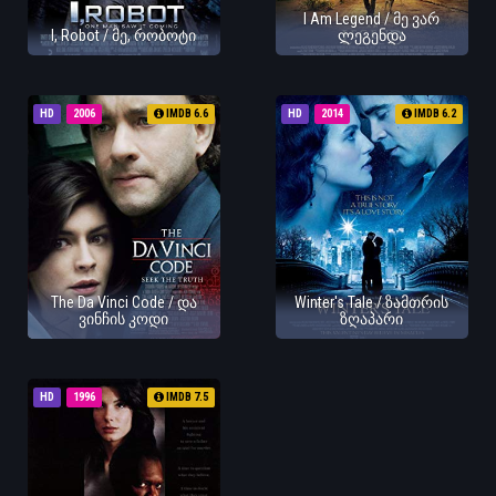
I Am Legend / მე ვარ
I, Robot / მე, რობოტი
ლეგენდა
HD
2006
IMDB 6.6
HD
2014
IMDB 6.2
The Da Vinci Code / და
Winter's Tale / ზამთრის
ვინჩის კოდი
ზღაპარი
HD
1996
IMDB 7.5