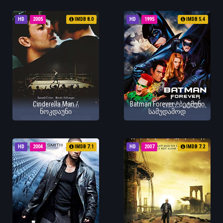
HD
2005
IMDB 8.0
HD
1995
IMDB 5.4
Cinderella Man /
Batman Forever / ბეტმენი
ნოკდაუნი
სამუდამოდ
HD
2004
IMDB 7.1
HD
2007
IMDB 7.2