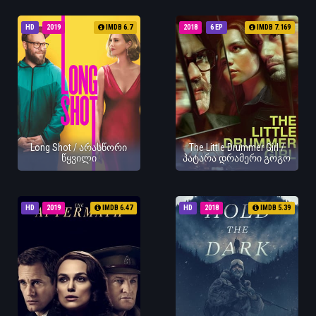
HD
2019
IMDB 6.7
2018
6 EP
IMDB 7.169
Long Shot / არასწორი
The Little Drummer Girl /
წყვილი
პატარა დრამერი გოგო
HD
2019
IMDB 6.47
HD
2018
IMDB 5.39