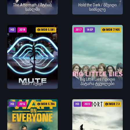
The Aftermath / მტრის
Hold the Dark / მშვიდი
სახლში
სიბნელე
HD
2018
IMDB 5.581
2017
14 EP
IMDB 7.905
Big Little Lies / დიდი
Mute / მუნჯი
პატარა ტყუილები
HD
2016
IMDB 5.746
HD
2022
IMDB 7.3