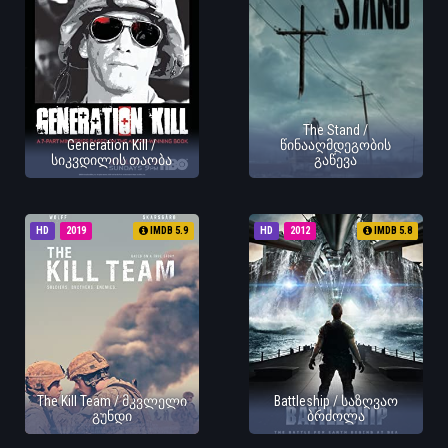
The Stand /
Generation Kill /
წინააღმდეგობის
სიკვდილის თაობა
გაწევა
HD
2019
IMDB 5.9
HD
2012
IMDB 5.8
The Kill Team / მკვლელი
Battleship / საზღვაო
გუნდი
ბრძოლა