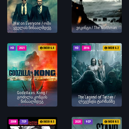
War on Everyone / ომი
ყველას წინააღმდეგ
ვიკინგი / The Northman
HD
2021
IMDB 6.4
HD
2016
IMDB 6.2
Godzilla vs. Kong /
გოძილა კონგის
The Legend of Tarzan /
წინააღმდეგ
ლეგენდა ტარზანზე
2008
7 EP
IMDB 8.5
2020
9 EP
IMDB 8.5