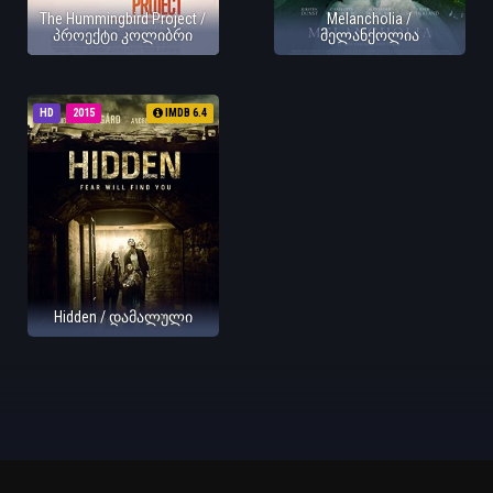
The Hummingbird Project /
Melancholia /
პროექტი კოლიბრი
მელანქოლია
HD
2015
IMDB 6.4
Hidden / დამალული