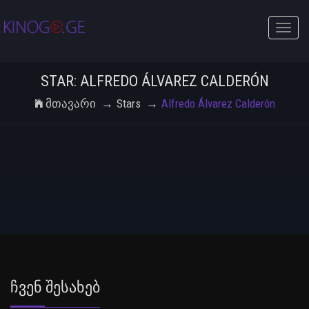
Toggle
naviga
STAR: ALFREDO ÁLVAREZ CALDERÓN
Მთავარი
Stars
Alfredo Álvarez Calderón
Ჩვენ Შესახებ