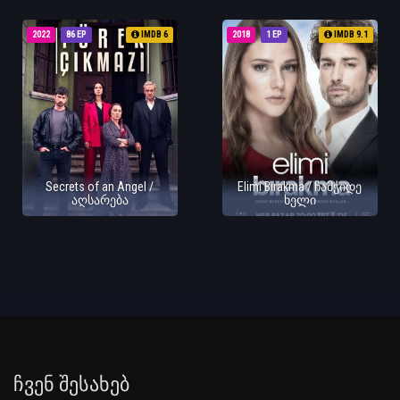
2022
86 EP
IMDB 6
2018
1 EP
IMDB 9.1
Secrets of an Angel /
Elimi Bırakma / ჩამჭიდე
აღსარება
ხელი
Ჩვენ Შესახებ