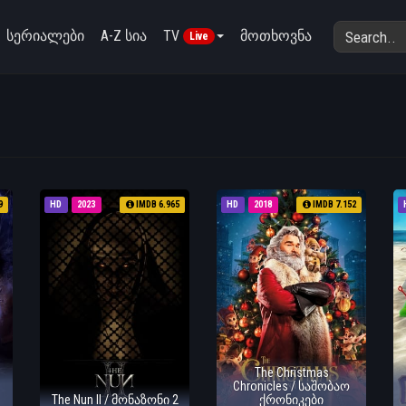
სერიალები
A-Z სია
TV
მოთხოვნა
Live
9
HD
2023
IMDB 6.965
HD
2018
IMDB 7.152
The Christmas
Chronicles / საშობაო
The Nun II / მონაზონი 2
ქრონიკები