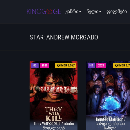
ჟანრი
წელი
ფილმები
STAR: ANDREW MORGADO
HD
2026
IMDB 6.567
HD
2023
IMDB 6.7
Haunted Mansion /
They Will Kill You / ისინი
აჩრდილებიანი
მოგკლავენ
სახლი