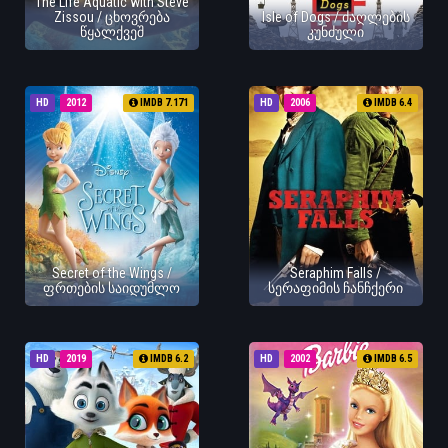
The Life Aquatic with Steve
Zissou / ცხოვრება
Isle of Dogs / ძაღლების
წყალქვეშ
კუნძული
HD
2012
IMDB 7.171
HD
2006
IMDB 6.4
Secret of the Wings /
Seraphim Falls /
ფრთების საიდუმლო
სერაფიმის ჩანჩქერი
HD
2019
IMDB 6.2
HD
2002
IMDB 6.5