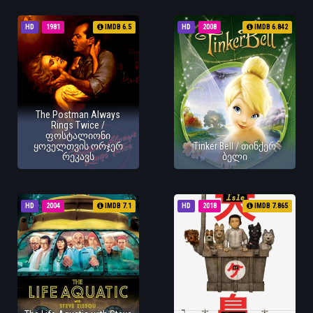
HD
1981
IMDB 6.5
HD
2008
IMDB 6.842
The Postman Always
Rings Twice /
ფოსტალიონი
ყოველთვის ორჯერ
Tinker Bell / თინქერ
რეკავს
ბელი
HD
2004
IMDB 7.1
HD
2018
IMDB 7.865