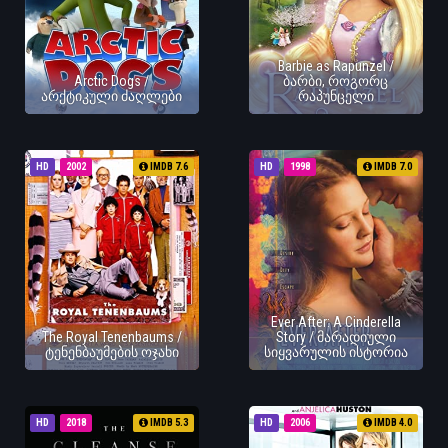
Barbie as Rapunzel /
Arctic Dogs /
ბარბი, როგორც
არქტიკული ძაღლები
რაპუნცელი
HD
2002
IMDB 7.6
HD
1998
IMDB 7.0
Ever After: A Cinderella
The Royal Tenenbaums /
Story / მარადიული
ტენენბაუმების ოჯახი
სიყვარულის ისტორია
HD
2018
IMDB 5.3
HD
2006
IMDB 4.0