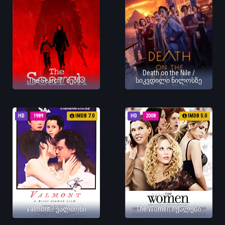
Death on the Nile /
The Search / ძებნა
სიკვდილი ნილოსზე
HD
1989
IMDB 7.0
HD
2008
IMDB 5.0
Valmont / ვალმონი
The Women / ქალები