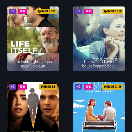
HD
2018
IMDB 7.232
HD
2013
IMDB 6.158
Life Itself / ცხოვრება
The Face of Love /
თავისთავად
სიყვარულის სახე
HD
2016
IMDB 5.8
HD
2012
IMDB 7.108