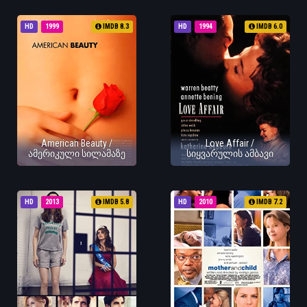
HD
1999
IMDB 8.3
HD
1994
IMDB 6.0
American Beauty /
Love Affair /
ამერიკული სილამაზე
სიყვარულის ამბავი
HD
2013
IMDB 5.8
HD
2010
IMDB 7.2