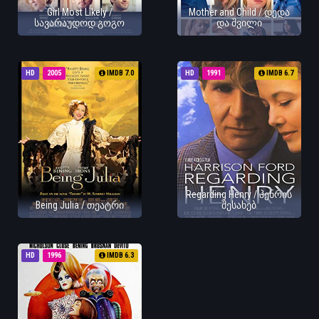
Girl Most Likely /
Mother and Child / დედა
სავარაუდოდ გოგო
და შვილი
HD
2005
IMDB 7.0
HD
1991
IMDB 6.7
Regarding Henry / ჰენრის
Being Julia / თეატრი
შესახებ
HD
1996
IMDB 6.3