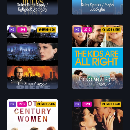
Rules Don't Apply /
Ruby Sparks / რუბი
წესების გარეშე
სპარკსი
HD
1998
IMDB 6.28
HD
2010
IMDB 6.585
The Kids Are All Right /
The Siege / ალყა
ბავშვები კარგად არიან
HD
2016
IMDB 7.336
HD
1991
IMDB 6.428