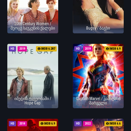
20th Century Women /
მეოცე საუკუნის ქალები
Bugsy / ბაგსი
HD
2019
IMDB 6.287
HD
2019
IMDB 6.9
იმედის ტყვეობაში /
Captain Marvel / კაპიტანი
Hope Gap
მარველი
HD
2014
IMDB 6.9
HD
2022
IMDB 6.6