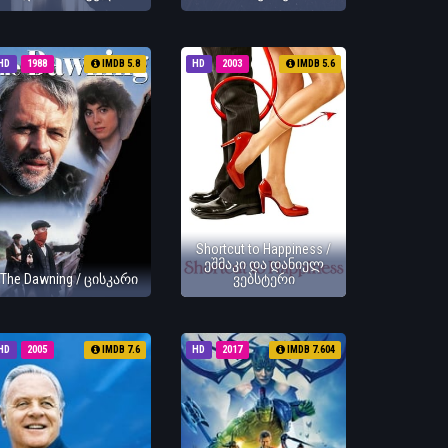
HD
1988
IMDB 5.8
HD
2003
IMDB 5.6
Shortcut to Happiness /
ეშმაკი და დანიელ
The Dawning / ცისკარი
ვებსტერი
HD
2005
IMDB 7.6
HD
2017
IMDB 7.604