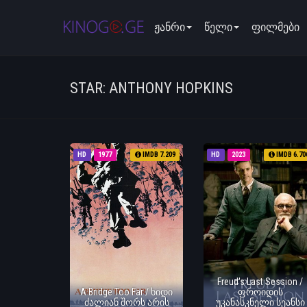
ჟანრი
წელი
ფილმები
STAR: ANTHONY HOPKINS
HD
1977
IMDB 7.209
HD
2023
IMDB 6.70
Freud's Last Session /
A Bridge Too Far / ხიდი
ფროიდის
ძალიან შორს არის
უკანასკნელი სეანსი