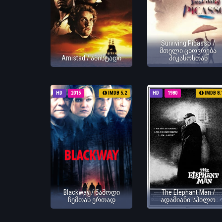
Surviving Picasso /
მთელი ცხოვრება
Amistad / ამისტადი
პიკასოსთან
HD
2015
IMDB 5.2
HD
1980
IMDB 8.
Blackway / წამოდი
The Elephant Man /
ჩემთან ერთად
ადამიანი-სპილო