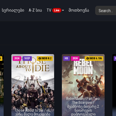
სერიალები
A-Z სია
TV
მოთხოვნა
Live
6
2024
10 EP
IMDB 8.2
HD
2024
IMDB 6.106
Rebel Moon - Part Two:
The Scargiver /
მეამბოხე მთვარე 2:
Those About to Die / ის,
ნაიარევის
ვინც მალე მოკვდება
დამტოვებელი