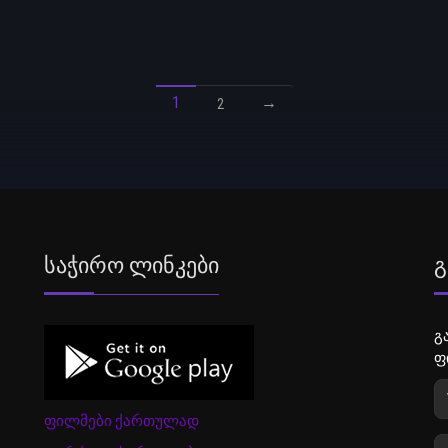
1
→
2
Საჭირო Ლინკები
Გ
გ
ფ
ფილმები ქართულად