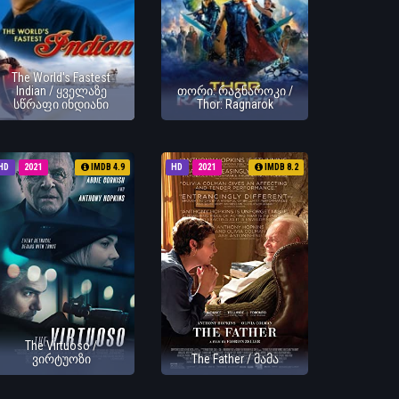
The World's Fastest
Indian / ყველაზე
თორი: რაგნაროკი /
სწრაფი ინდიანი
Thor: Ragnarok
HD
2021
IMDB 4.9
HD
2021
IMDB 8.2
The Virtuoso /
ვირტუოზი
The Father / მამა