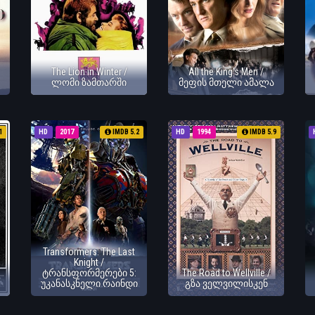
The Lion in Winter /
All the King's Men /
ლომი ზამთარში
მეფის მთელი ამალა
1
HD
2017
IMDB 5.2
HD
1994
IMDB 5.9
Transformers: The Last
Knight /
ტრანსფორმერები 5:
The Road to Wellville /
უკანასკნელი რაინდი
გზა ველვილისკენ