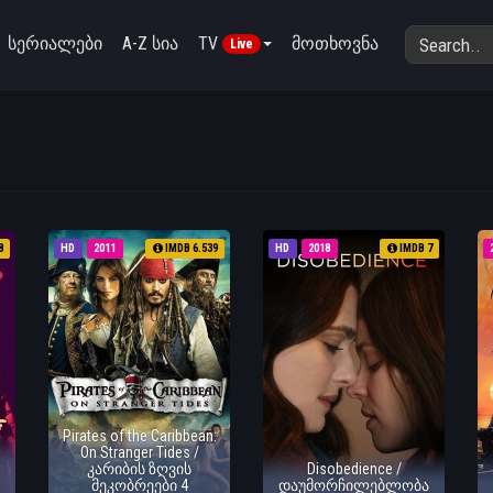
სერიალები
A-Z სია
TV
მოთხოვნა
Live
8
HD
2011
IMDB 6.539
HD
2018
IMDB 7
Pirates of the Caribbean:
On Stranger Tides /
კარიბის ზღვის
Disobedience /
მეკობრეები 4
დაუმორჩილებლობა