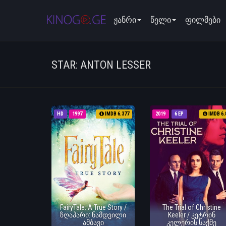
ჟანრი
წელი
ფილმები
STAR: ANTON LESSER
HD
1997
IMDB 6.377
2019
6 EP
IMDB 6.
FairyTale: A True Story /
The Trial of Christine
ზღაპარი: ნამდვილი
Keeler / კეტრინ
ამბავი
კელერის საქმე