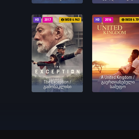
HD
2017
IMDB 6.963
HD
2016
IMDB 6.70
A United Kingdom /
The Exception /
გაერთიანებული
გამონაკლისი
სამეფო