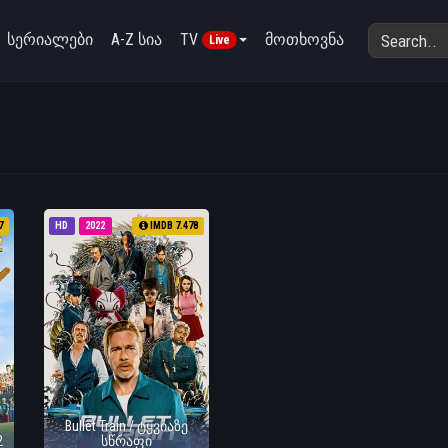
სერიალები
A-Z სია
TV
მოთხოვნა
Live
7
HD
2022
IMDB 7.478
Bullet Train / ტყვიაზე
2
სწრაფი