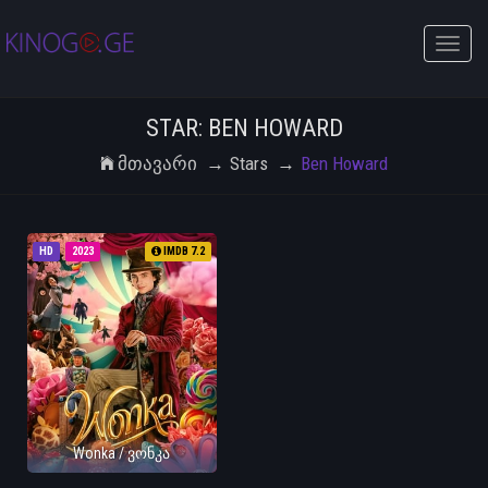
Toggle
naviga
STAR: BEN HOWARD
Მთავარი
Stars
Ben Howard
HD
2023
IMDB 7.2
Wonka / ვონკა