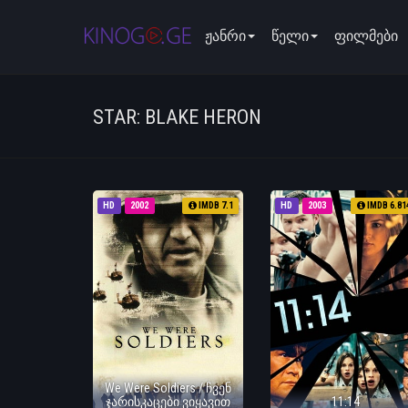
ჟანრი
წელი
ფილმები
STAR: BLAKE HERON
HD
2002
IMDB 7.1
HD
2003
IMDB 6.81
We Were Soldiers / ჩვენ
ჯარისკაცები ვიყავით
11:14