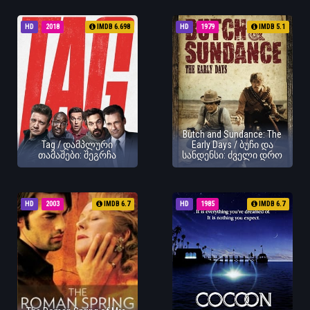
HD
2018
IMDB 6.698
HD
1979
IMDB 5.1
Butch and Sundance: The
Tag / დამპლური
Early Days / ბუჩი და
თამაშები: შეგრჩა
სანდენსი: ძველი დრო
HD
2003
IMDB 6.7
HD
1985
IMDB 6.7