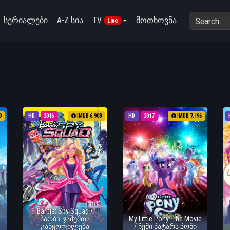
სერიალები
A-Z სია
TV
მოთხოვნა
Live
9
HD
2016
IMDB 6.908
HD
2017
IMDB 7.196
Barbie: Spy Squad /
ბარბი: ჯაშუშთა
My Little Pony: The Movie
განყოფილება
/ ჩემი პატარა პონი