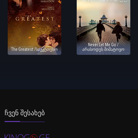
Never Let Me Go /
The Greatest /საუკეთესო
არასოდეს მიმატოვო
Ჩვენ Შესახებ