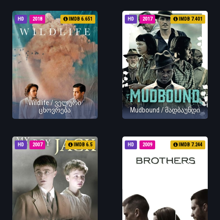
HD
2018
IMDB 6.651
HD
2017
IMDB 7.401
Wildlife / ველური
ცხოვრება
Mudbound / მადბაუნდი
HD
2007
IMDB 6.5
HD
2009
IMDB 7.244