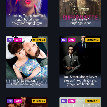
Promising Young Woman /
იმედისმომცემი
Suffragette /
ახალგაზრდა ქალი
სუფრაჟისტები
HD
2010
IMDB 7.3
HD
2010
IMDB 6.2
Wall Street: Money Never
An Education /
Sleeps / უოლ სტრიტი:
გრძნობების აღზრდა
ფულს არ სძინავს
HD
2009
IMDB 6.6
HD
2010
IMDB 7.1