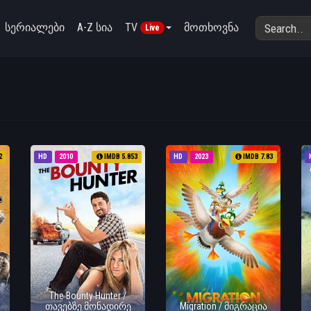
სერიალები
A-Z სია
TV
მოთხოვნა
Live
2
HD
2010
IMDB 5.853
HD
2023
IMDB 7.83
The Bounty Hunter /
თავებზე მონადირე
Migration / მიგრაცია