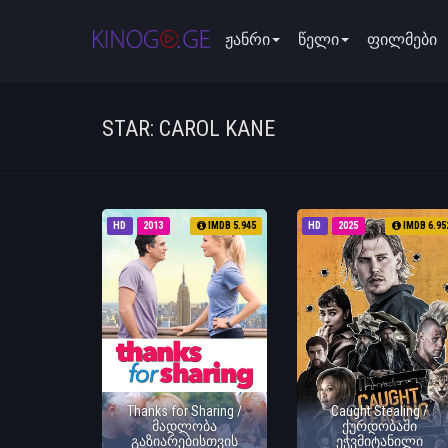
ჟანრი
წელი
ფილმები
STAR: CAROL KANE
HD
2013
IMDB 5.945
HD
2025
IMDB 6.95
Thanks for Sharing /
Caught Stealing /
მადლობა
ქურდობაში
გაზიარებისთვის
ეჭვმიტანილი