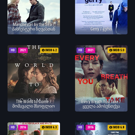
Manchester by the Sea /
მანჩესტერი ზღვასთან
Gerry / ჯერი
HD
2021
IMDB 6.2
HD
2021
IMDB 5.0
The World to Come /
Every Breath You Take /
მომავალი მსოფლიო
ყველა ამოსუნთქვა
HD
2016
IMDB 6.3
HD
2016
IMDB 6.8