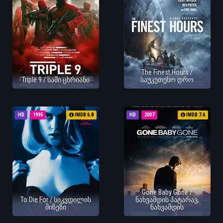
The Finest Hours /
Triple 9 / სამი ცხრიანი
საუკეთესო დრო
HD
1995
IMDB 6.8
HD
2007
IMDB 7.6
Gone Baby Gone /
To Die For / სიკვდილის
ნახვამდის პატარავ,
მიზეზი
ნახვამდის