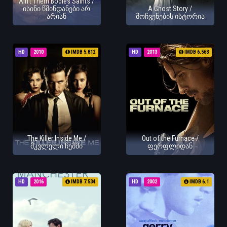
Ain't Them Bodies Saints /
ისინი წმინდანები არ
A Ghost Story /
არიან
მოჩვენების ისტორია
HD
2010
IMDB 5.812
HD
2013
IMDB 6.563
The Killer Inside Me /
Out of the Furnace /
მკვლელი ჩემში
ფერფლიდან
HD
2016
IMDB 7.534
HD
2002
IMDB 6.1