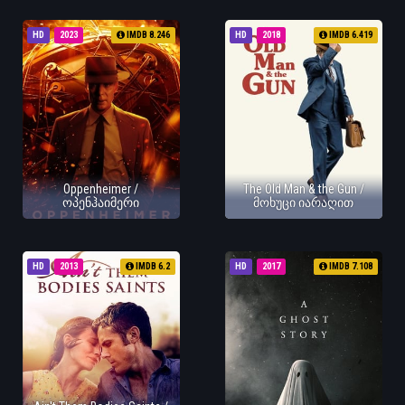
HD
2023
IMDB 8.246
HD
2018
IMDB 6.419
Oppenheimer /
The Old Man & the Gun /
ოპენჰაიმერი
მოხუცი იარაღით
HD
2013
IMDB 6.2
HD
2017
IMDB 7.108