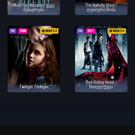
Miss You Already / უკვე
The Nativity Story /
მენატრები
ღვთიური შობა
HD
2008
IMDB 5.2
HD
2011
IMDB 5.4
Red Riding Hood /
Twilight / ბინდი
წითელქუდა