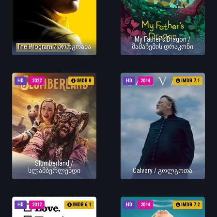
My Father's Dragon /
The Program / პროგრამა
მამაჩემის დრაკონი
HD
2022
IMDB 8
HD
2014
IMDB 7.1
Slumberland /
სლამბერლენდი
Calvary / გოლგოთა
HD
2012
IMDB 6.1
HD
2014
IMDB 7.2