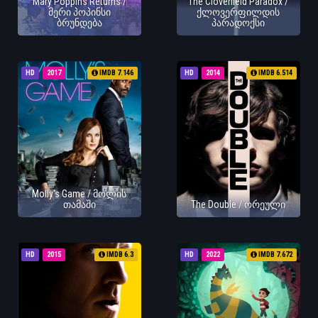
Mary Poppins Returns /
The Cloverfield Paradox /
მერი პოპინსი
ქლოვერფილდის
ბრუნდება
პარადოქსი
HD
2017
IMDB 7.146
HD
2014
IMDB 6.514
Molly's Game / მოლის
თამაში
The Double / ორეული
HD
2015
IMDB 6.3
HD
2022
IMDB 7.672