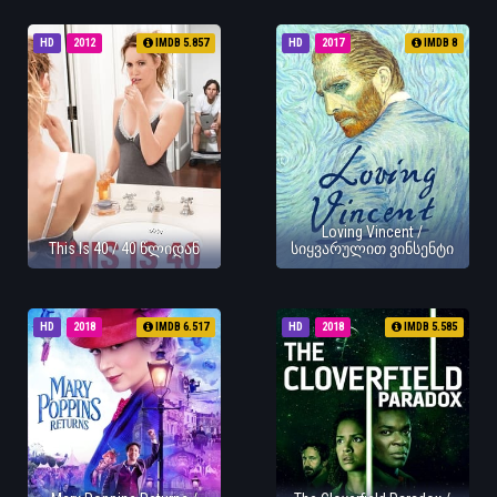
HD
2012
IMDB 5.857
HD
2017
IMDB 8
Loving Vincent /
This Is 40 / 40 წლიდან
სიყვარულით ვინსენტი
HD
2018
IMDB 6.517
HD
2018
IMDB 5.585