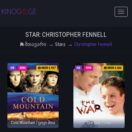
Toggle
naviga
STAR: CHRISTOPHER FENNELL
Მთავარი
Stars
Christopher Fennell
HD
2003
IMDB 6.927
HD
1994
IMDB 6.666
Cold Mountain / ცივი მთა
The War / ომი