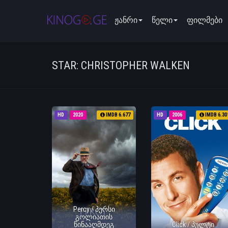
ჟანრი
წელი
ფილმები
STAR: CHRISTOPHER WALKEN
HD
2020
IMDB 6.677
HD
2006
IMDB 6.30
Percy / პერსი
გოლიათის
წინააღმდეგ
Click / პულტი