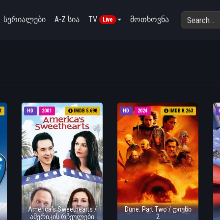
სერიალები
A-Z სია
TV
მოთხოვნა
Live
1
HD
2001
IMDB 5.698
HD
2024
IMDB 8.263
America's Sweethearts /
Dune: Part Two / დიუნი
ამერიკის რჩეულები
2