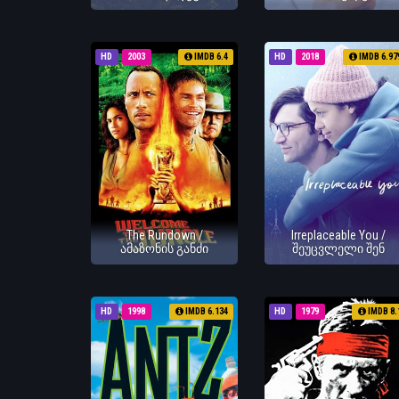
HD
2003
IMDB 6.4
HD
2018
IMDB 6.97
The Rundown /
Irreplaceable You /
ამაზონის განძი
შეუცვლელი შენ
HD
1998
IMDB 6.134
HD
1979
IMDB 8.