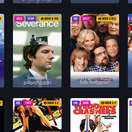
9
2022
10 EP
IMDB 8.355
HD
2017
IMDB 5.822
Severance /
Father Figures / თქვენში
განცალკევება
მამა რომელია?
1
HD
1997
IMDB 5.4
HD
2005
IMDB 6.9