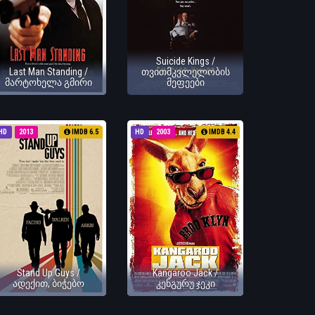
Suicide Kings /
Last Man Standing /
თვითმკვლელობის
მარტოხელა გმირი
მეფეები
HD
2013
IMDB 6.5
HD
2003
IMDB 4.4
Stand Up Guys /
Kangaroo Jack /
ადექით, ბიჭებო
კენგურუ ჯეკი