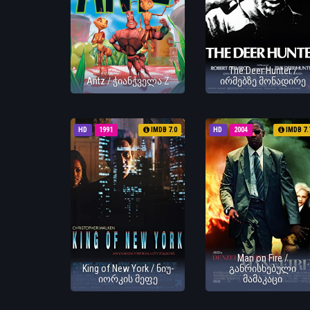
The Deer Hunter /
Antz / ჭიანჭველა Z
ირმებზე მონადირე
HD
1991
IMDB 7.0
HD
2004
IMDB 7.
Man on Fire /
King of New York / ნიუ-
განრისხებული
იორკის მეფე
მამაკაცი