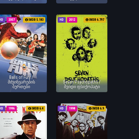
HD
2007
IMDB 5.183
HD
2012
IMDB 6.797
Balls of Fury /
მძვინვარების
Seven Psychopaths /
ბურთები
შვიდი ფსიქოპატი
HD
1996
IMDB 6.4
HD
1998
IMDB 6.9