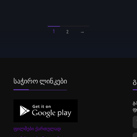
1
→
2
Საჭირო Ლინკები
Გ
გ
ფ
ფილმები ქართულად