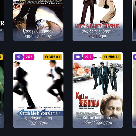
Wedding Crashers /
Excess Baggage /
დაუპატიჟებელი
ზედმეტი ბარგი
სტუმრები
7
HD
2002
IMDB 8.1
HD
2012
IMDB 7.1
Catch Me If You Can /
დამიჭირე, თუ
Kill the Irishman /
შეგიძლია
ირლანდიელი