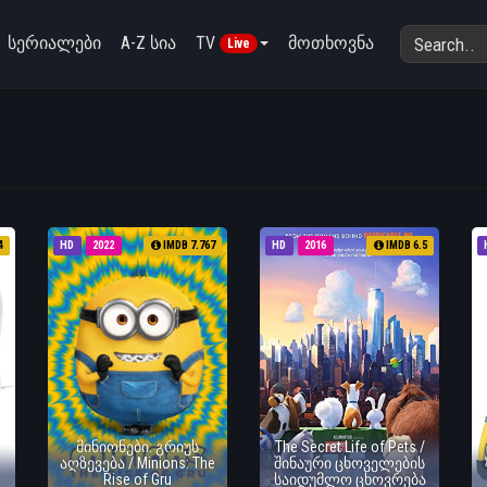
სერიალები
A-Z სია
TV
მოთხოვნა
Live
4
HD
2022
IMDB 7.767
HD
2016
IMDB 6.5
მინიონები: გრიუს
The Secret Life of Pets /
აღზევება / Minions: The
შინაური ცხოველების
Rise of Gru
საიდუმლო ცხოვრება