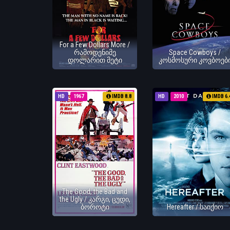
For a Few Dollars More /
რამოდენიმე
Space Cowboys /
დოლარით მეტი
კოსმოსური კოვბოებ
HD
1967
IMDB 8.8
HD
2010
IMDB 6.
The Good, the Bad and
the Ugly / კარგი, ცუდი,
ბოროტი
Hereafter / საიქიო