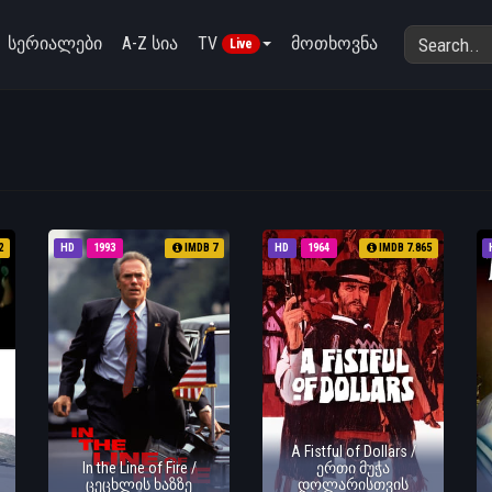
სერიალები
A-Z სია
TV
მოთხოვნა
Live
2
HD
1993
IMDB 7
HD
1964
IMDB 7.865
A Fistful of Dollars /
In the Line of Fire /
ერთი მუჭა
ცეცხლის ხაზზე
დოლარისთვის