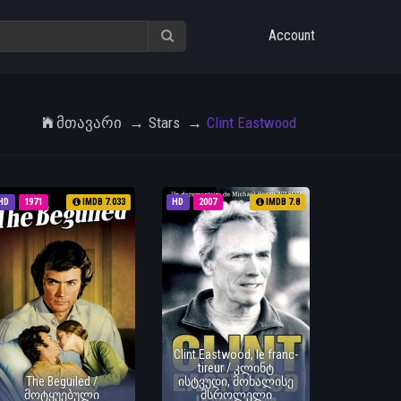
Account
Მთავარი
Stars
Clint Eastwood
HD
1971
IMDB 7.033
HD
2007
IMDB 7.8
Clint Eastwood, le franc-
tireur / კლინტ
The Beguiled /
ისტვუდი, მოხალისე
მოტყუებული
მსროლელი