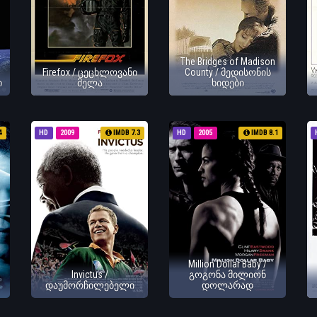
The Bridges of Madison
Firefox / ცეცხლოვანი
County / მედისონის
ი
მელა
ხიდები
4
HD
2009
IMDB 7.3
HD
2005
IMDB 8.1
Million Dollar Baby /
Invictus /
გოგონა მილიონ
დაუმორჩილებელი
დოლარად