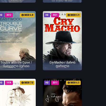
HD
2012
IMDB 6.8
HD
2021
IMDB 5.9
Trouble with the Curve /
Cry Macho / მაჩოს
ჩახვეული ბურთი
ტირილი
HD
1974
IMDB 7.0
HD
2011
IMDB 6.5