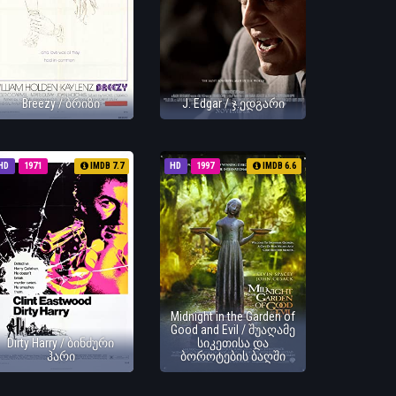
Breezy / ბრიზი
J. Edgar / ჯ.ედგარი
HD
1971
IMDB 7.7
HD
1997
IMDB 6.6
Midnight in the Garden of
Good and Evil / შუაღამე
Dirty Harry / ბინძური
სიკეთისა და
ჰარი
ბოროტების ბაღში