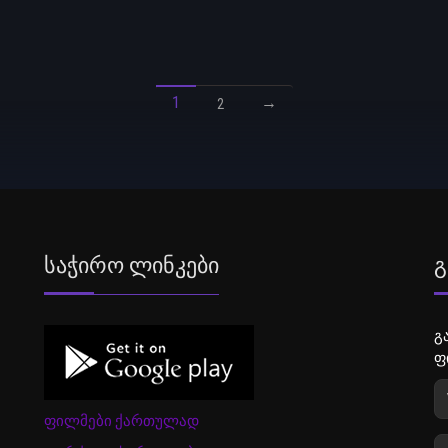
1
→
2
Საჭირო Ლინკები
Გ
გ
ფ
ფილმები ქართულად