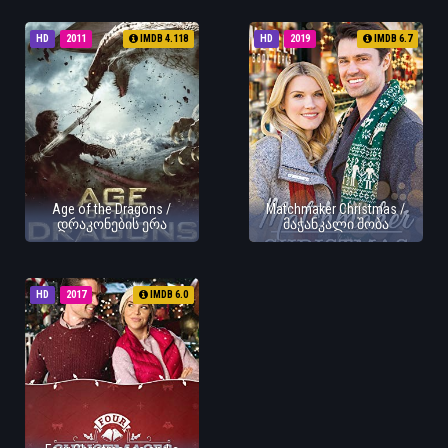
HD
2011
IMDB 4.118
HD
2019
IMDB 6.7
Age of the Dragons /
Matchmaker Christmas /
დრაკონების ერა
მაჭანკალი შობა
HD
2017
IMDB 6.0