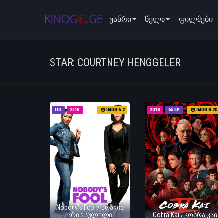
ჟანრი
წელი
ფილმები
STAR: COURTNEY HENGGELER
HD
2018
IMDB 6.2
2018
65 EP
IMDB 8.20
Nobody's Fool / არავინ
არის სულელი
Cobra Kai / კობრა კაი