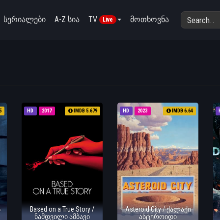
სერიალები
A-Z სია
TV
მოთხოვნა
Live
5
HD
2017
IMDB 5.679
HD
2023
IMDB 6.64
ს
Based on a True Story /
Asteroid City / ქალაქი
ნამდვილი ამბავი
ასტეროიდი