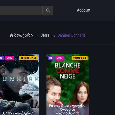
Account
Მთავარი
Stars
Damien Bonnard
HD
2017
IMDB 7.458
HD
2019
IMDB 5.4
Pure as Snow / ფიფქია:
ზღაპარი
Dunkirk / დიუნკერკი
დიდებისთვის