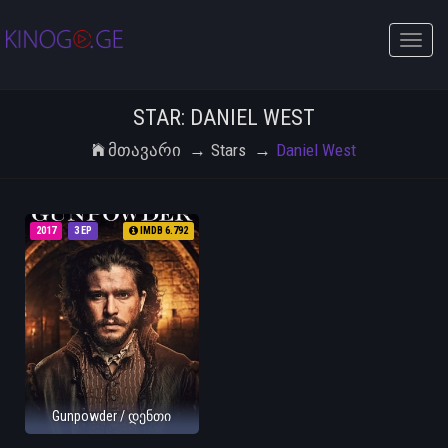
Toggle
naviga
STAR: DANIEL WEST
Მთავარი
Stars
Daniel West
2017
3 EP
IMDB 6.792
Gunpowder / დენთი