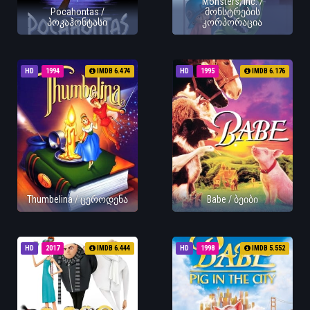
Monsters, Inc. /
Pocahontas /
მონსტრების
პოკაჰონტასი
კორპორაცია
HD
1994
IMDB 6.474
HD
1995
IMDB 6.176
Thumbelina / ცეროდენა
Babe / ბეიბი
HD
2017
IMDB 6.444
HD
1998
IMDB 5.552