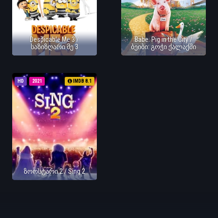
Despicable Me 3 /
Babe: Pig in the City /
საზიზღარი მე 3
ბეიბი: გოჭი ქალაქში
HD
2021
IMDB 8.1
ზოოსტარი 2 / Sing 2