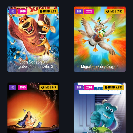
HD
2010
IMDB 5.63
HD
2023
IMDB 7.83
Open Season 3 /
ნადირობის სეზონი 3
Migration / მიგრაცია
HD
1995
IMDB 6.9
HD
2001
IMDB 7.835