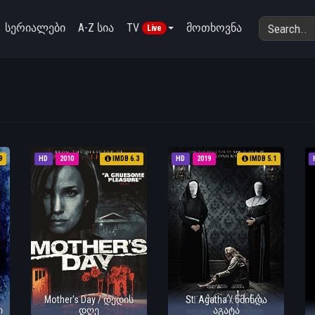
სერიალები
A-Z სია
TV
მოთხოვნა
Live
9
HD
2010
IMDB 6.3
HD
2019
IMDB 5.1
Mother's Day / დედის
St. Agatha / წმინდა
ი
დღე
აგატა