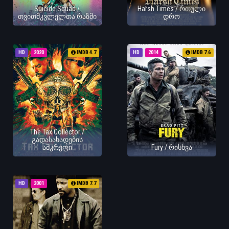
Suicide Squad /
Harsh Times / რთული
თვითმკვლელთა რაზმი
დრო
HD
2020
IMDB 4.7
HD
2014
IMDB 7.6
The Tax Collector /
გადასახადების
ამკრეფი
Fury / რისხვა
HD
2001
IMDB 7.7