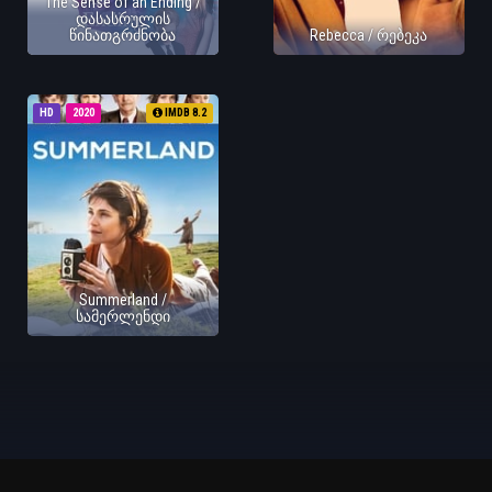
The Sense of an Ending /
დასასრულის
წინათგრძნობა
Rebecca / რებეკა
HD
2020
IMDB 8.2
Summerland /
სამერლენდი