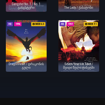
Gangster No. 1 / No. 1
განგსტერი
The Lady / ქაბატონი
HD
1996
IMDB 6.5
HD
1997
IMDB 7.1
DragonHeart / დრაკონის
Seven Years in Tibet /
გული
შვიდი წელი ტიბეტში