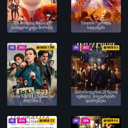
The Amazing Maurice /
Timeline / დროის
საოცარი კატა მორისი
ხაფანგში
HD
2022
IMDB 7.798
HD
2022
IMDB 8.3
ჰარი პოტერის 20 წლის
Enola Holmes 2 / ენოლა
იუბილე: ჰოგვარტსში
ჰოლმსი 2
დაბრუნება
HD
2016
IMDB 7.3
HD
2006
IMDB 4.4