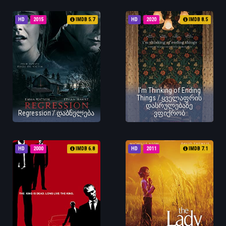
HD
2015
IMDB 5.7
HD
2020
IMDB 8.5
I'm Thinking of Ending
Things / ყველაფრის
დასრულებაზე
Regression / დაბნელება
ვფიქრობ
HD
2000
IMDB 6.8
HD
2011
IMDB 7.1