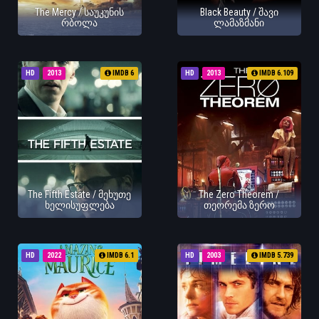
The Mercy / საუკუნის
Black Beauty / შავი
რბოლა
ლამაზმანი
HD
2013
IMDB 6
HD
2013
IMDB 6.109
The Fifth Estate / მეხუთე
The Zero Theorem /
ხელისუფლება
თეორემა ზერო
HD
2022
IMDB 6.1
HD
2003
IMDB 5.739