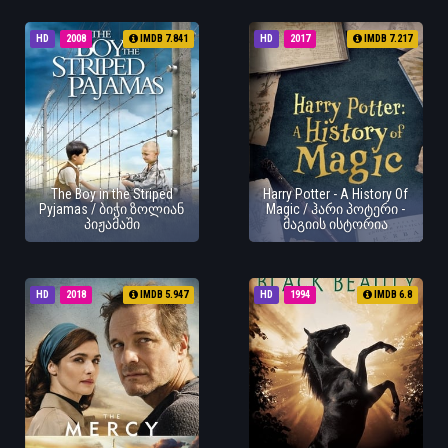
HD
2008
IMDB 7.841
HD
2017
IMDB 7.217
The Boy in the Striped
Harry Potter - A History Of
Pyjamas / ბიჭი ზოლიან
Magic / ჰარი პოტერი -
პიჟამაში
მაგიის ისტორია
HD
2018
IMDB 5.947
HD
1994
IMDB 6.8