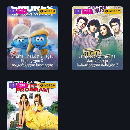
HD
2017
IMDB 6.3
HD
2010
IMDB 5.2
Smurfs: The Lost Village /
Camp Rock 2: The Final
სმურფები 3:
Jam / როკი
დაკარგული სოფელი
საზაფხულო ბანაკში 2
HD
2009
IMDB 5.6