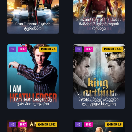
Shazam! Fury of the Gods /
Gran Turismo / გრან
შაზამი! 2: ღმერთების
ტურიზმო
რისხვა
HD
2017
IMDB 7.5
HD
2017
IMDB 6.533
King Arthur: Legend of the
I Am Heath Ledger / მე
Sword / მეფე არტური:
ვარ ჰით ლეჯერი
ლეგენდა ხმალზე
HD
1997
IMDB 7.012
HD
2022
IMDB 6.8