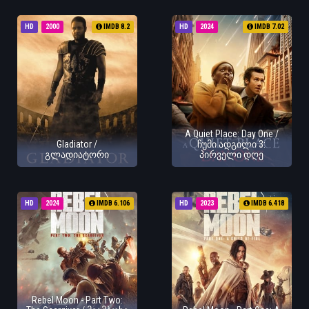
HD
2000
IMDB 8.2
HD
2024
IMDB 7.02
A Quiet Place: Day One /
Gladiator /
ჩუმი ადგილი 3:
გლადიატორი
პირველი დღე
HD
2024
IMDB 6.106
HD
2023
IMDB 6.418
Rebel Moon - Part Two: