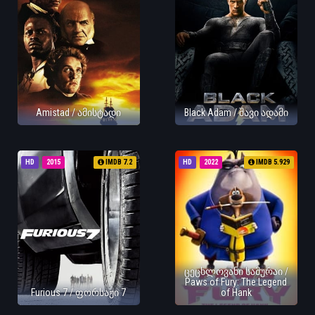
Amistad / ამისტადი
Black Adam / შავი ადამი
HD
2015
IMDB 7.2
HD
2022
IMDB 5.929
ცეცხლოვანი სამურაი /
Paws of Fury: The Legend
Furious 7 / ფორსაჟი 7
of Hank