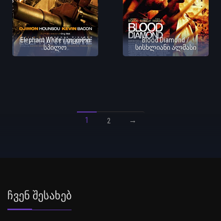
Elephant White / თეთრი
Blood Diamond /
სპილო
სისხლიანი ალმასი
1
→
2
Ჩვენ Შესახებ