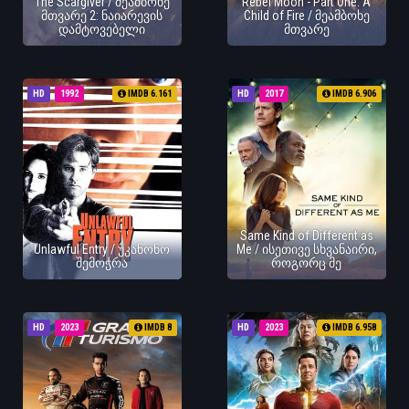
The Scargiver / მეამბოხე
Rebel Moon - Part One: A
მთვარე 2: ნაიარევის
Child of Fire / მეამბოხე
დამტოვებელი
მთვარე
HD
1992
IMDB 6.161
HD
2017
IMDB 6.906
Same Kind of Different as
Unlawful Entry / უკანონო
Me / ისეთივე სხვანაირი,
შემოჭრა
როგორც მე
HD
2023
IMDB 8
HD
2023
IMDB 6.958