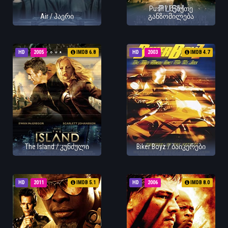
Push / მეხუთე
Air / ჰაერი
განზომილება
HD
2005
IMDB 6.8
HD
2003
IMDB 4.7
The Island / კუნძული
Biker Boyz / ბაიკერები
HD
2011
IMDB 5.1
HD
2006
IMDB 8.0