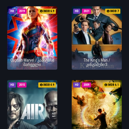
HD
2019
IMDB 6.9
HD
2021
IMDB 7
Captain Marvel / კაპიტანი
The King's Man /
მარველი
კინგსმენი 3
HD
2015
IMDB 4.9
HD
2009
IMDB 6.1