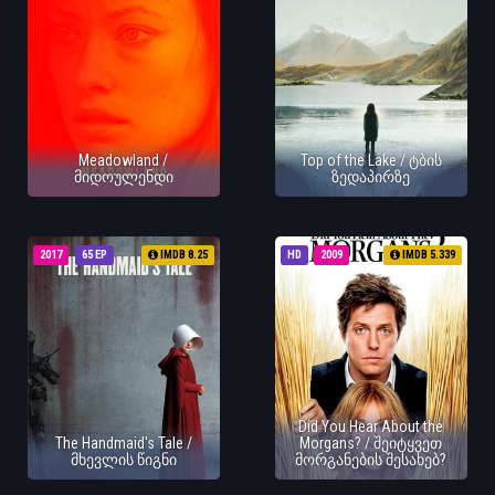
Meadowland /
Top of the Lake / ტბის
მიდოულენდი
ზედაპირზე
2017
65 EP
IMDB 8.25
HD
2009
IMDB 5.339
Did You Hear About the
The Handmaid's Tale /
Morgans? / შეიტყვეთ
მხევლის წიგნი
მორგანების შესახებ?