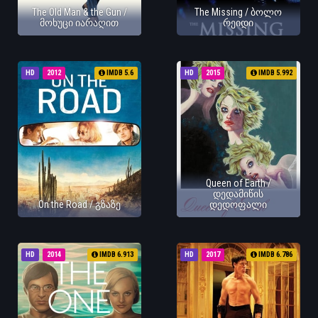
The Old Man & the Gun /
The Missing / ბოლო
მოხუცი იარაღით
რეიდი
HD
2012
IMDB 5.6
HD
2015
IMDB 5.992
Queen of Earth /
დედამიწის
On the Road / გზაზე
დედოფალი
HD
2014
IMDB 6.913
HD
2017
IMDB 6.786