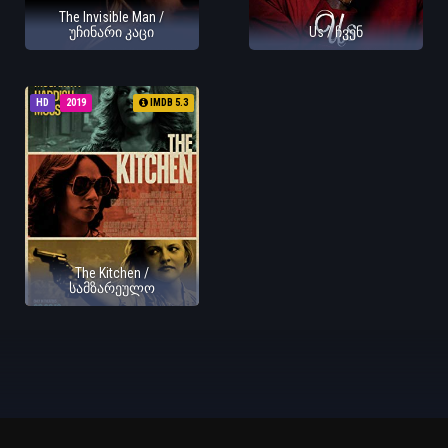
The Invisible Man /
უჩინარი კაცი
Us / ჩვენ
HD
2019
IMDB 5.3
The Kitchen /
სამზარეულო