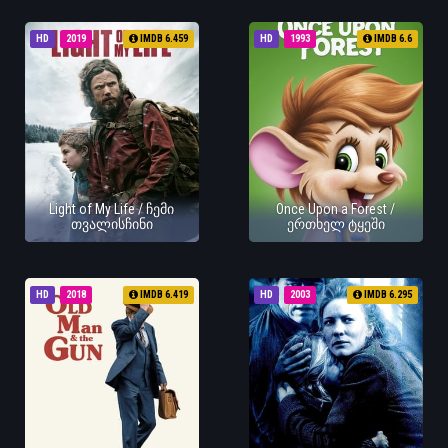
HD
2019
IMDB 6.459
HD
1993
IMDB 6.6
Light of My Life / ჩემი
Once Upon a Forest /
თვალისჩინი
ერთხელ ტყეში
HD
2018
IMDB 6.419
HD
2003
IMDB 6.295