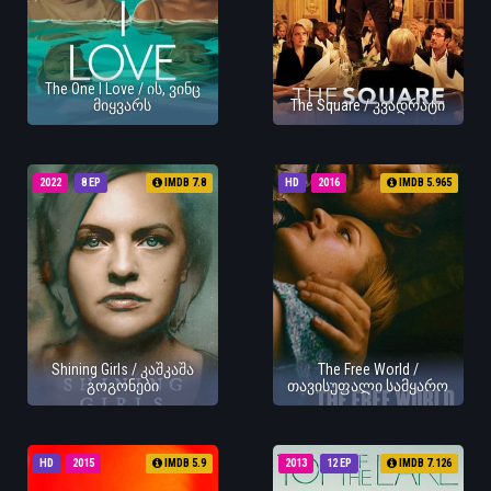
The One I Love / ის, ვინც
მიყვარს
The Square / კვადრატი
2022
8 EP
IMDB 7.8
HD
2016
IMDB 5.965
Shining Girls / კაშკაშა
The Free World /
გოგონები
თავისუფალი სამყარო
HD
2015
IMDB 5.9
2013
12 EP
IMDB 7.126