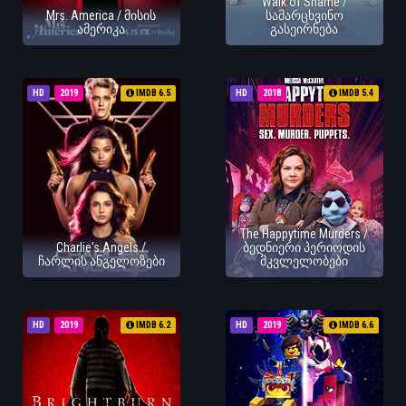
Walk of Shame /
Mrs. America / მისის
სამარცხვინო
ამერიკა
გასეირნება
HD
2019
IMDB 6.5
HD
2018
IMDB 5.4
The Happytime Murders /
Charlie's Angels /
ბედნიერი პერიოდის
ჩარლის ანგელოზები
მკვლელობები
HD
2019
IMDB 6.2
HD
2019
IMDB 6.6