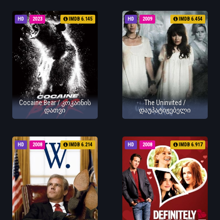
HD
2023
IMDB 6.145
HD
2009
IMDB 6.454
Cocaine Bear / კოკაინის
The Uninvited /
დათვი
დაუპატიჟებელი
HD
2008
IMDB 6.214
HD
2008
IMDB 6.917