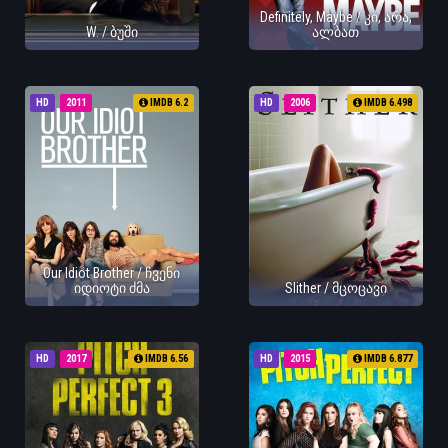
Definitely, Maybe / კი, არა,
W. / ბუში
ალბათ
HD
2011
IMDB 6.2
HD
2006
IMDB 6.498
Our Idiot Brother / ჩვენი
იდიოტი ძმა
Slither / მცოცავი
HD
2017
IMDB 6.56
HD
2015
IMDB 6.877