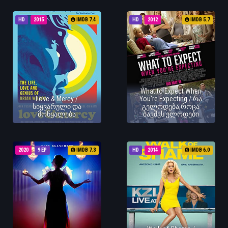
HD
2015
IMDB 7.4
HD
2012
IMDB 5.7
What to Expect When
Love & Mercy /
You're Expecting / რა
სიყვარული და
გელოდება,როცა
მოწყალება
ბავშვს ელოდები
2020
9 EP
IMDB 7.3
HD
2014
IMDB 6.0