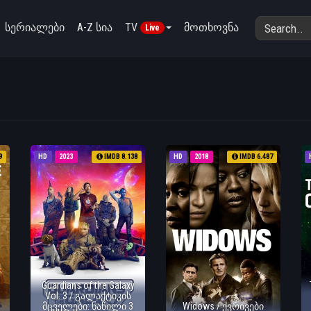
სერიალები
A-Z სია
TV
მოთხოვნა
Live
9
HD
2023
IMDB 8.138
HD
2018
IMDB 6.487
Guardians of the Galaxy
Vol. 3 / გალაქტიკის
მცველები: ნაწილი 3
Widows / ქვრივები