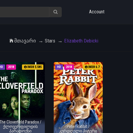
Account
Მთავარი
Stars
Elizabeth Debicki
HD
2018
IMDB 5.585
HD
2018
IMDB 6.7
The Cloverfield Paradox /
ქლოვერფილდის
Peter Rabbit /
პარადოქსი
კურდღელი პიტერი