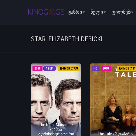
ჟანრი
წელი
ფილმები
STAR: ELIZABETH DEBICKI
2016
12 EP
IMDB 7.778
HD
2018
IMDB 7.11
The Night Manager /
ღამის
ადმინისტრატორი
The Tale / ზღაპარი