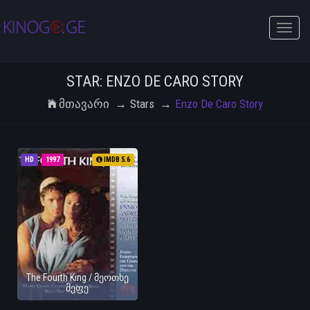
Toggle
naviga
STAR: ENZO DE CARO STORY
Მთავარი
Stars
Enzo De Caro Story
HD
1997
IMDB 5.6
The Fourth King / მეოთხე
მეფე