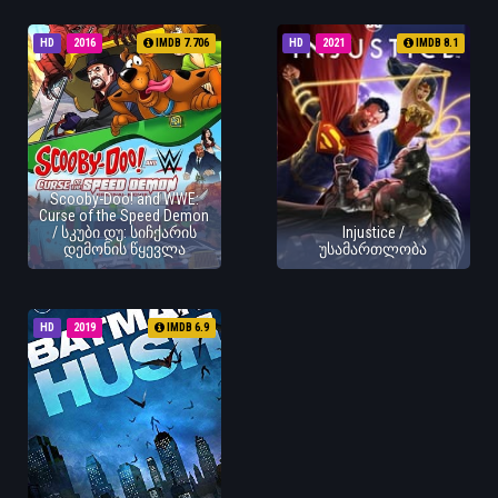
HD
2016
IMDB 7.706
HD
2021
IMDB 8.1
Scooby-Doo! and WWE:
Curse of the Speed Demon
/ სკუბი დუ: სიჩქარის
Injustice /
დემონის წყევლა
უსამართლობა
HD
2019
IMDB 6.9