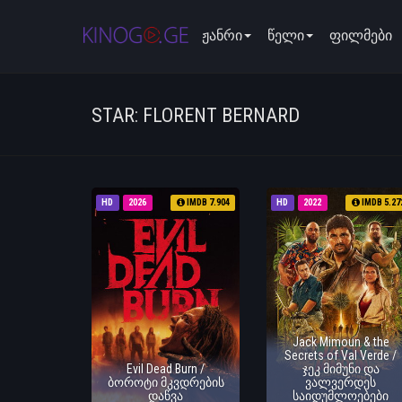
ჟანრი
წელი
ფილმები
STAR: FLORENT BERNARD
HD
2026
IMDB 7.904
HD
2022
IMDB 5.27
Jack Mimoun & the
Secrets of Val Verde /
Evil Dead Burn /
ჯეკ მიმუნი და
ბოროტი მკვდრების
ვალვერდეს
დაწვა
საიდუმლოებები