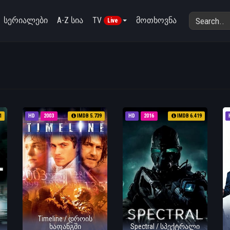
სერიალები
A-Z სია
TV
მოთხოვნა
Live
1
HD
2003
IMDB 5.739
HD
2016
IMDB 6.419
Timeline / დროის
ხაფანგში
Spectral / სპექტრალი